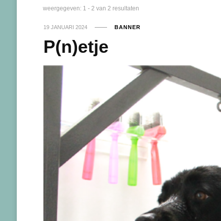
weergegeven: 1 - 2 van 2 resultaten
19 JANUARI 2024
BANNER
P(n)etje