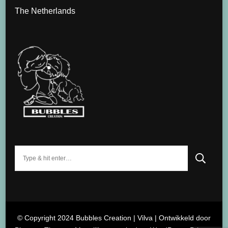
The Netherlands
Op
zoek
naar
iets?
© Copyright 2024 Bubbles Creation |
Vilva | Ontwikkeld door